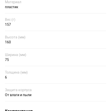
Материал
пластик
Вес (г)
157
Высота (мм)
160
Ширина (мм)
75
Толщина (мм)
6
Защита корпуса
От влаги и пыли