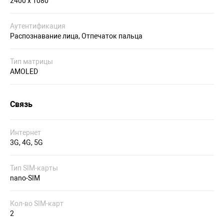
2400 х 1080
Аутентификация
Распознавание лица, Отпечаток пальца
Тип матрицы
AMOLED
Связь
Интернет
3G, 4G, 5G
Тип SIM-карты
nano-SIM
Кол-во SIM-карт
2