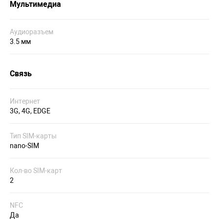
Мультимедиа
Аудиоразъем
3.5 мм
Связь
Интернет
3G, 4G, EDGE
Тип SIM-карты
nano-SIM
Кол-во SIM-карт
2
NFC
Да