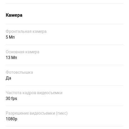
Камера
Фронтальная камера
5 Мп
Основная камера
13 Мп
Фотовспышка
Да
Частота кадров видеосъемки
30 fps
Разрешение видеосъемки (пикс)
1080p