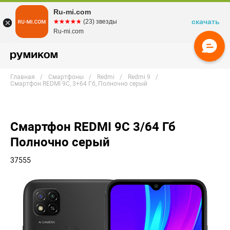
Ru-mi.com
скачать
☆☆☆☆☆
★★★★★
(23) звезды
Ru-mi.com
Главная
Смартфоны
Redmi
Redmi 9
Смартфон REDMI 9C, 3+64 Гб, Полночно серый
Смартфон REDMI 9C 3/64 Гб
Полночно серый
37555