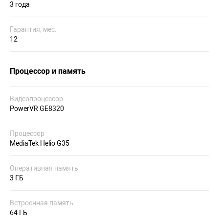
3 года
Гарантия, мес.
12
Процессор и память
Видеопроцессор
PowerVR GE8320
Процессор
MediaTek Helio G35
Оперативная память
3 ГБ
Встроенная память
64 ГБ