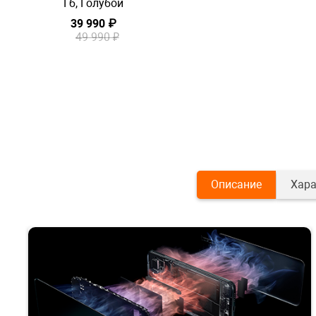
Гб, Голубой
39 990 ₽
49 990 ₽
Описание
Хара