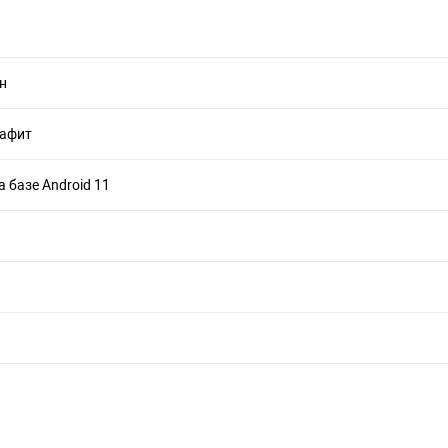
н
рафит
а базе Android 11