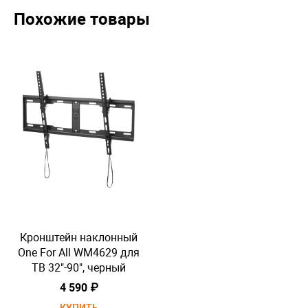
Похожие товары
Кронштейн наклонный
К
One For All WM4629 для
O
ТВ 32"-90", черный
4 590 ₽