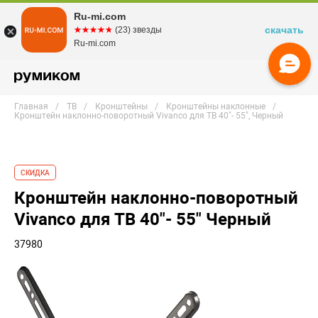
Ru-mi.com
скачать
☆☆☆☆☆
★★★★★
(23) звезды
Ru-mi.com
Главная
ТВ
Кронштейны
Кронштейны наклонные
Кронштейн наклонно-поворотный Vivanco для ТВ 40"- 55", Черный
СКИДКА
Кронштейн наклонно-поворотный
Vivanco для ТВ 40"- 55" Черный
37980