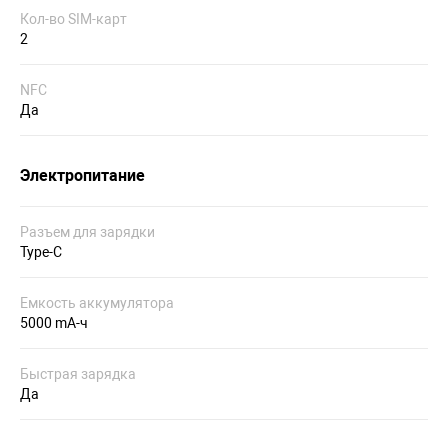
Кол-во SIM-карт
2
NFC
Да
Электропитание
Разъем для зарядки
Type-C
Емкость аккумулятора
5000 mA-ч
Быстрая зарядка
Да