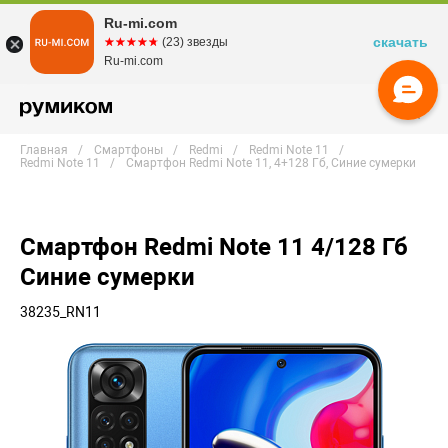
Ru-mi.com
скачать
☆☆☆☆☆
★★★★★
(23) звезды
Ru-mi.com
Главная
Смартфоны
Redmi
Redmi Note 11
Redmi Note 11
Смартфон Redmi Note 11, 4+128 Гб, Синие сумерки
Смартфон Redmi Note 11 4/128 Гб
Синие сумерки
38235_RN11