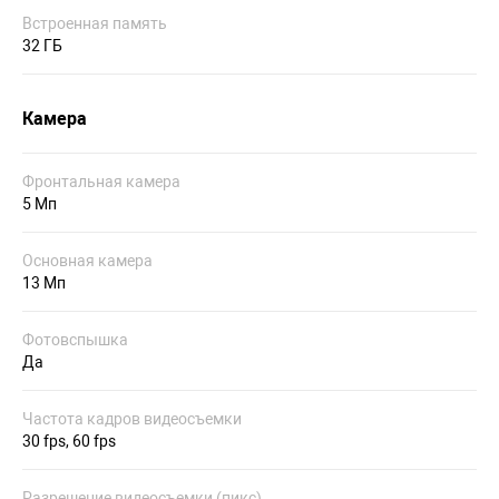
Встроенная память
32 ГБ
Камера
Фронтальная камера
5 Мп
Основная камера
13 Мп
Фотовспышка
Да
Частота кадров видеосъемки
30 fps, 60 fps
Разрешение видеосъемки (пикс)