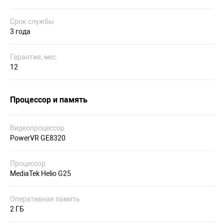
Срок службы
3 года
Гарантия, мес.
12
Процессор и память
Видеопроцессор
PowerVR GE8320
Процессор
MediaTek Helio G25
Оперативная память
2 ГБ