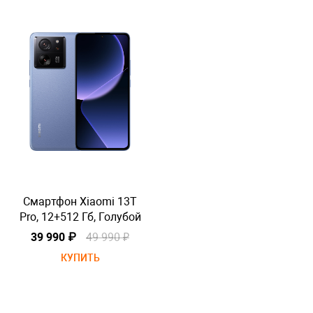
Смартфон Xiaomi 13T
Pro, 12+512 Гб, Голубой
P
39 990 ₽
49 990 ₽
КУПИТЬ