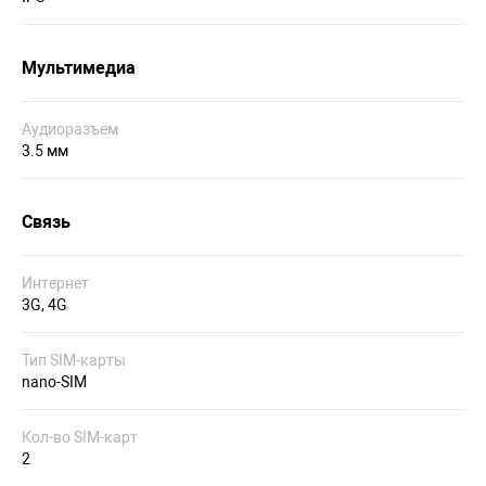
Мультимедиа
Аудиоразъем
3.5 мм
Связь
Интернет
3G, 4G
Тип SIM-карты
nano-SIM
Кол-во SIM-карт
2