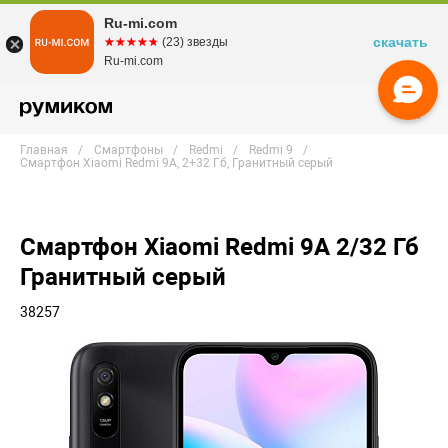
Ru-mi.com
скачать
☆☆☆☆☆
★★★★★
(23) звезды
Ru-mi.com
Главная
Смартфоны
Redmi
Redmi 9
Смартфон Xiaomi Redmi 9A, 2+32 Гб, Гранитный серый
Смартфон Xiaomi Redmi 9A 2/32 Гб
Гранитный серый
38257