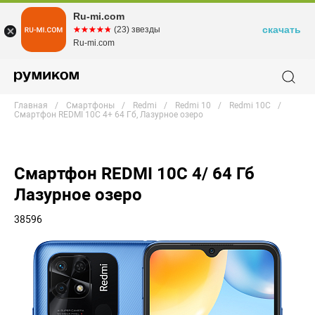
Ru-mi.com
скачать
☆☆☆☆☆
★★★★★
(23) звезды
Ru-mi.com
Главная
Смартфоны
Redmi
Redmi 10
Redmi 10C
Смартфон REDMI 10C 4+ 64 Гб, Лазурное озеро
Смартфон REDMI 10C 4/ 64 Гб
Лазурное озеро
38596