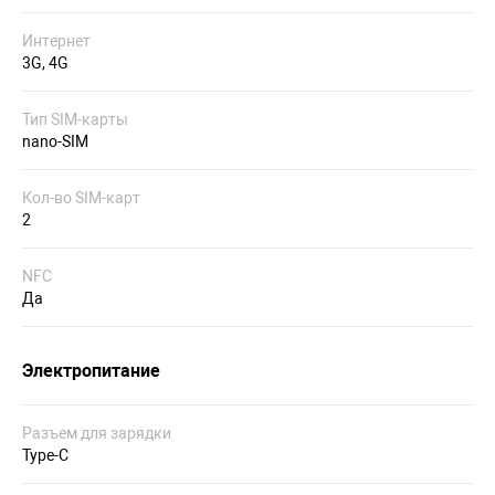
Интернет
3G, 4G
Тип SIM-карты
nano-SIM
Кол-во SIM-карт
2
NFC
Да
Электропитание
Разъем для зарядки
Type-C