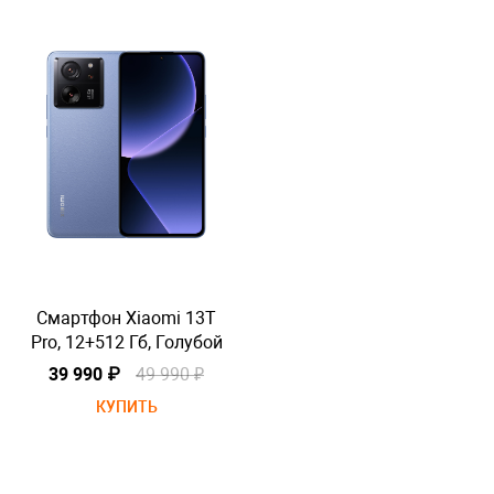
Смартфон Xiaomi 13T
Pro, 12+512 Гб, Голубой
P
39 990 ₽
49 990 ₽
КУПИТЬ