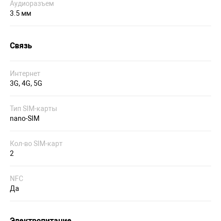
Аудиоразъем
3.5 мм
Связь
Интернет
3G, 4G, 5G
Тип SIM-карты
nano-SIM
Кол-во SIM-карт
2
NFC
Да
Электропитание