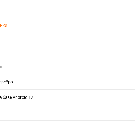
тики
н
еребро
а базе Android 12