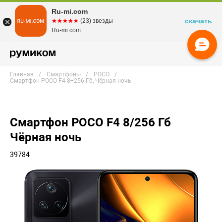
Ru-mi.com
скачать
☆☆☆☆☆
★★★★★
(23) звезды
Ru-mi.com
Главная
Смартфоны
POCO
Смартфон POCO F4 8+256 Гб, Чёрная ночь
Смартфон POCO F4 8/256 Гб
Чёрная ночь
39784