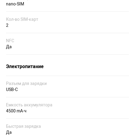
nano-SIM
Кол-во SIM-карт
2
NFC
Да
Электропитание
Разъем для зарядки
USB-C
Емкость аккумулятора
4500 mA-ч
Быстрая зарядка
Да