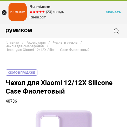
Ru-mi.com
скачать
☆☆☆☆☆
★★★★★
(23) звезды
Ru-mi.com
Главная
Аксессуары
Чехлы и стекла
Чехлы для смартфонов
Чехол для Xiaomi 12/12X Silicone Case, Фиолетовый
СКОРО В ПРОДАЖЕ
Чехол для Xiaomi 12/12X Silicone
Case Фиолетовый
40736