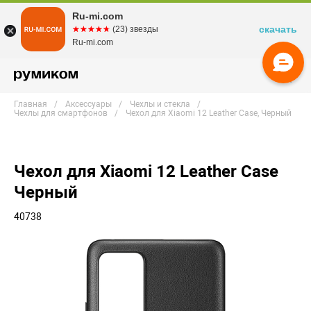
Ru-mi.com
скачать
☆☆☆☆☆
★★★★★
(23) звезды
Ru-mi.com
Главная
Аксессуары
Чехлы и стекла
Чехлы для смартфонов
Чехол для Xiaomi 12 Leather Case, Черный
Чехол для Xiaomi 12 Leather Case
Черный
40738