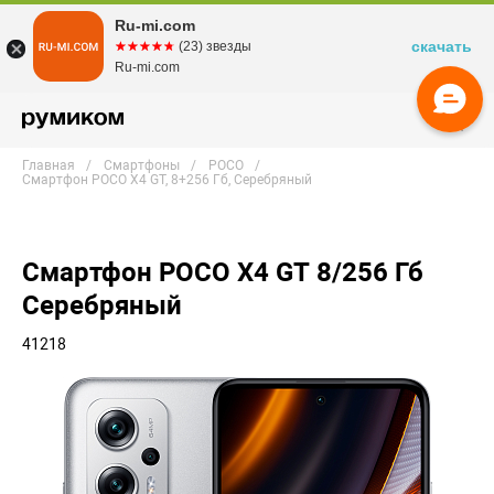
Ru-mi.com
скачать
☆☆☆☆☆
★★★★★
(23) звезды
Ru-mi.com
Главная
Смартфоны
POCO
Смартфон POCO X4 GT, 8+256 Гб, Серебряный
Смартфон POCO X4 GT 8/256 Гб
Серебряный
41218