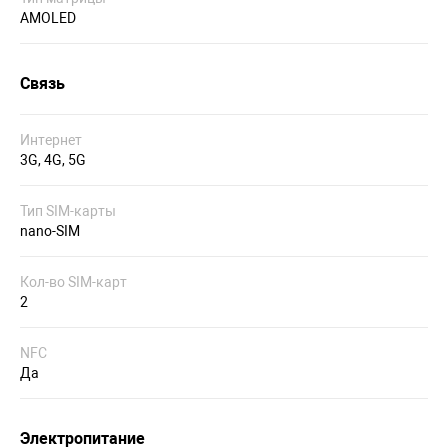
AMOLED
Связь
Интернет
3G, 4G, 5G
Тип SIM-карты
nano-SIM
Кол-во SIM-карт
2
NFC
Да
Электропитание