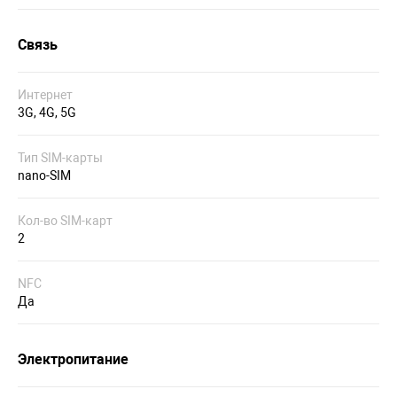
Связь
Интернет
3G, 4G, 5G
Тип SIM-карты
nano-SIM
Кол-во SIM-карт
2
NFC
Да
Электропитание