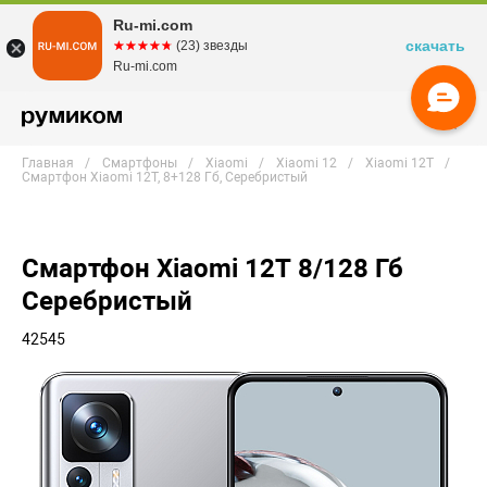
Ru-mi.com
скачать
☆☆☆☆☆
★★★★★
(23) звезды
Ru-mi.com
Главная
Смартфоны
Xiaomi
Xiaomi 12
Xiaomi 12T
Смартфон Xiaomi 12T, 8+128 Гб, Серебристый
Смартфон Xiaomi 12T 8/128 Гб
Серебристый
42545