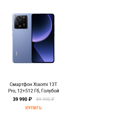
Смартфон Xiaomi 13T
Pro, 12+512 Гб, Голубой
P
39 990 ₽
49 990 ₽
КУПИТЬ