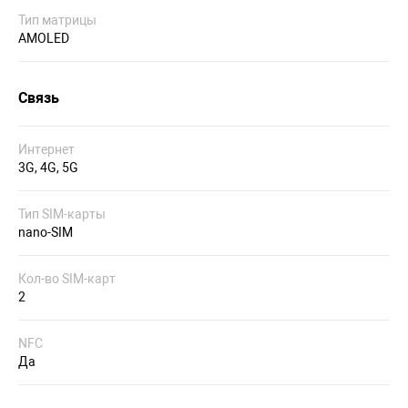
Тип матрицы
AMOLED
Связь
Интернет
3G, 4G, 5G
Тип SIM-карты
nano-SIM
Кол-во SIM-карт
2
NFC
Да