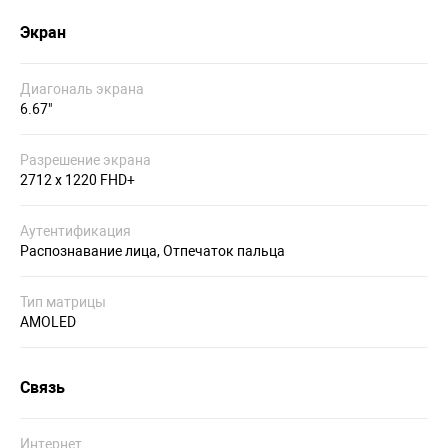
Экран
Диагональ экрана
6.67"
Разрешение экрана
2712 x 1220 FHD+
Аутентификация
Распознавание лица, Отпечаток пальца
Тип матрицы
AMOLED
Связь
Интернет