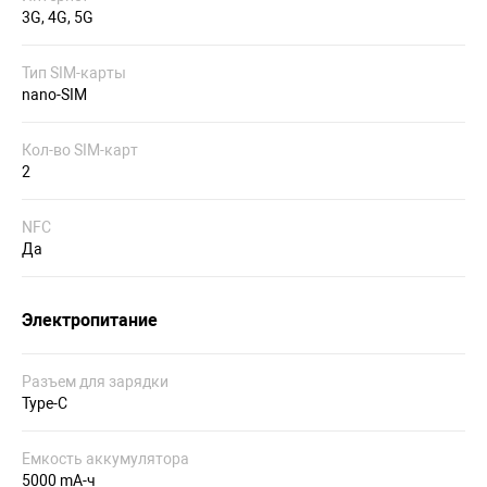
3G, 4G, 5G
Тип SIM-карты
nano-SIM
Кол-во SIM-карт
2
NFC
Да
Электропитание
Разъем для зарядки
Type-C
Емкость аккумулятора
5000 mA-ч