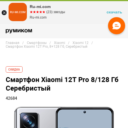
Ru-mi.com
скачать
☆☆☆☆☆
★★★★★
(23) звезды
Ru-mi.com
Главная
Смартфоны
Xiaomi
Xiaomi 12
Смартфон Xiaomi 12T Pro, 8+128 Гб, Серебристый
СКИДКА
Смартфон Xiaomi 12T Pro 8/128 Гб
Серебристый
42684