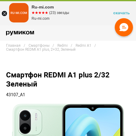
Ru-mi.com
скачать
☆☆☆☆☆
★★★★★
(23) звезды
Ru-mi.com
Главная
Смартфоны
Redmi
Redmi A1
Смартфон REDMI A1 plus, 2+32, Зеленый
Смартфон REDMI A1 plus 2/32
Зеленый
43107_A1