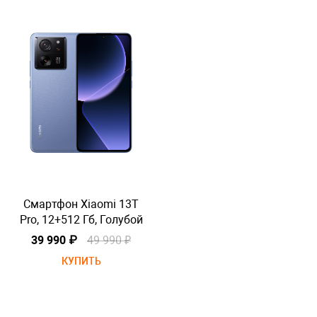
Смартфон Xiaomi 13T
Pro, 12+512 Гб, Голубой
P
39 990 ₽
49 990 ₽
КУПИТЬ