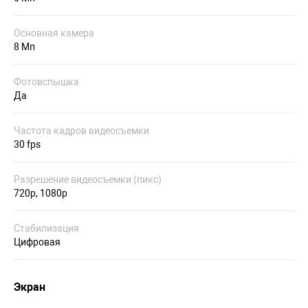
Основная камера
8 Мп
Фотовспышка
Да
Частота кадров видеосъемки
30 fps
Разрешение видеосъемки (пикс)
720p, 1080p
Стабилизация
Цифровая
Экран