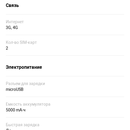
Связь
Интернет
3G, 4G
Кол-во SIM-карт
2
Электропитание
Разъем для зарядки
microUSB
Емкость аккумулятора
5000 mA-ч
Быстрая зарядка