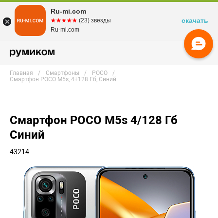
Ru-mi.com
скачать
☆☆☆☆☆
★★★★★
(23) звезды
Ru-mi.com
Главная
Смартфоны
POCO
Смартфон POCO M5s, 4+128 Гб, Синий
Смартфон POCO M5s 4/128 Гб
Синий
43214