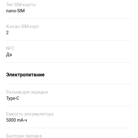
Тип SIM-карты
nano-SIM
Кол-во SIM-карт
2
NFC
Да
Электропитание
Разъем для зарядки
Type-C
Емкость аккумулятора
5000 mA-ч
Быстрая зарядка