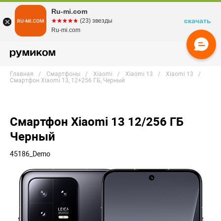
Ru-mi.com
скачать
☆☆☆☆☆
★★★★★
(23) звезды
Ru-mi.com
Главная
Смартфоны
Xiaomi
Xiaomi 13
Xiaomi 13
Смартфон Xiaomi 13, 12+256 ГБ, Черный
Смартфон Xiaomi 13 12/256 ГБ
Черный
45186_Demo