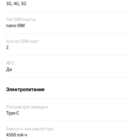
3G, 4G, 5G
Тип SIM-карты
nano-SIM
Кол-во SIM-карт
2
NFC
Да
Электропитание
Разъем для зарядки
Type-C
Емкость аккумулятора
4500 mA-ч