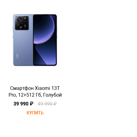
Смартфон Xiaomi 13T
Pro, 12+512 Гб, Голубой
P
39 990 ₽
49 990 ₽
КУПИТЬ