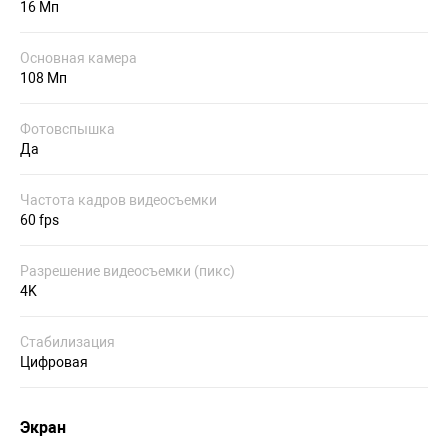
16 Мп
Основная камера
108 Мп
Фотовспышка
Да
Частота кадров видеосъемки
60 fps
Разрешение видеосъемки (пикс)
4K
Стабилизация
Цифровая
Экран