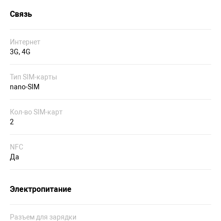
Связь
Интернет
3G, 4G
Тип SIM-карты
nano-SIM
Кол-во SIM-карт
2
NFC
Да
Электропитание
Разъем для зарядки