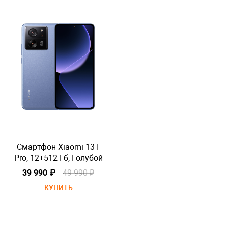
Смартфон Xiaomi 13T
Pro, 12+512 Гб, Голубой
P
39 990 ₽
49 990 ₽
КУПИТЬ