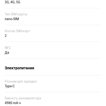
3G, 4G, 5G
Тип SIM-карты
nano-SIM
Кол-во SIM-карт
2
NFC
Да
Электропитание
Разъем для зарядки
Type-C
Емкость аккумулятора
4980 mA-ч