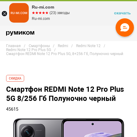
Ru-mi.com
скачать
☆☆☆☆☆
★★★★★
(23) звезды
Ru-mi.com
Главная
Смартфоны
Redmi
Redmi Note 12
Redmi Note 12 Pro Plus 5G
Смартфон REDMI Note 12 Pro Plus 5G, 8+256 Гб, Полуночно черный
СКИДКА
Смартфон REDMI Note 12 Pro Plus
5G 8/256 Гб Полуночно черный
45615