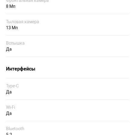
Фронтальная камера
8 Мп
Тыловая камера
13 Мп
Вспышка
Да
Интерфейсы
Type-C
Да
Wi-Fi
Да
Bluetooth
5.2