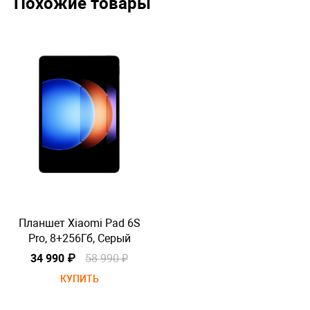
Похожие товары
Планшет Xiaomi Pad 6S
П
Pro, 8+256Гб, Серый
34 990 ₽
58 990 ₽
КУПИТЬ