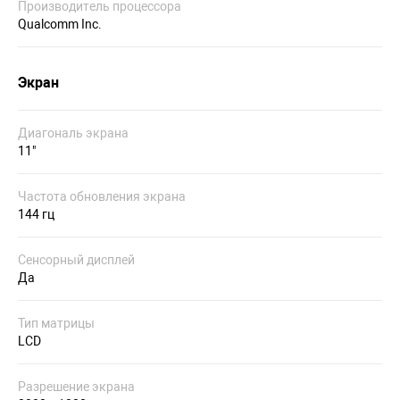
Производитель процессора
Qualcomm Inc.
Экран
Диагональ экрана
11"
Частота обновления экрана
144 гц
Сенсорный дисплей
Да
Тип матрицы
LCD
Разрешение экрана