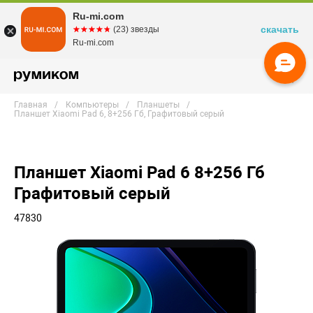
Ru-mi.com
скачать
☆☆☆☆☆
★★★★★
(23) звезды
Ru-mi.com
Главная
Компьютеры
Планшеты
Планшет Xiaomi Pad 6, 8+256 Гб, Графитовый серый
Планшет Xiaomi Pad 6 8+256 Гб
Графитовый серый
47830