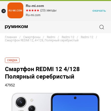
Ru-mi.com
скачать
☆☆☆☆☆
★★★★★
(23) звезды
Ru-mi.com
Главная
Смартфоны
Redmi
Redmi 12
Redmi 12
Смартфон REDMI 12, 4+128, Полярный серебристый
СКИДКА
Смартфон REDMI 12 4/128
Полярный серебристый
47952