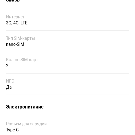
Интернет
3G, 4G, LTE
Тип SIM-карты
nano-SIM
Кол-во SIM-карт
2
NFC
Да
Электропитание
Разъем для зарядки
Type-C