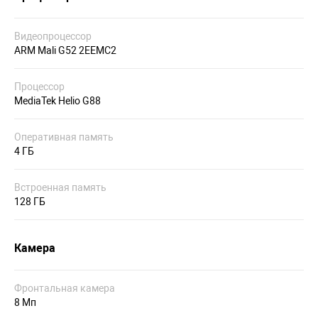
Видеопроцессор
ARM Mali G52 2EEMC2
Процессор
MediaTek Helio G88
Оперативная память
4 ГБ
Встроенная память
128 ГБ
Камера
Фронтальная камера
8 Мп