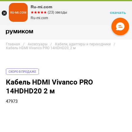
Ru-mi.com
скачать
☆☆☆☆☆
★★★★★
(23) звезды
Ru-mi.com
Главная
Аксессуары
Кабели, адаптеры и переходники
Кабель HDMI Vivanco PRO 14HDHD20, 2 м
СКОРО В ПРОДАЖЕ
Кабель HDMI Vivanco PRO
14HDHD20 2 м
47973