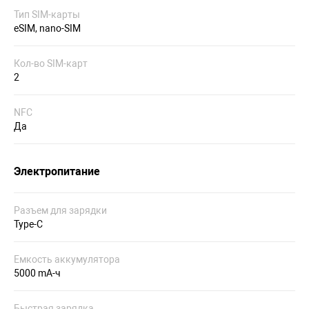
Тип SIM-карты
eSIM, nano-SIM
Кол-во SIM-карт
2
NFC
Да
Электропитание
Разъем для зарядки
Type-C
Емкость аккумулятора
5000 mA-ч
Быстрая зарядка