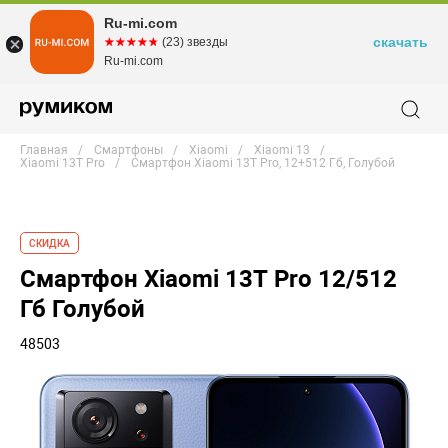
Ru-mi.com
скачать
☆☆☆☆☆
★★★★★
(23) звезды
Ru-mi.com
Главная
Смартфоны
Xiaomi
Xiaomi 13
Xiaomi 13T Pro
Смартфон Xiaomi 13T Pro, 12+512 Гб, Голубой
СКИДКА
Смартфон Xiaomi 13T Pro 12/512
Гб Голубой
48503