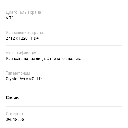
Диагональ экрана
6.7"
Разрешение экрана
2712 x 1220 FHD+
Аутентификация
Распознавание лица, Отпечаток пальца
Тип матрицы
CrystalRes AMOLED
Связь
Интернет
3G, 4G, 5G