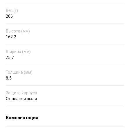
Вес (г)
206
Высота (мм)
162.2
Ширина (мм)
75.7
Толщина (мм)
8.5
Защита корпуса
От влаги и пыли
Комплектация