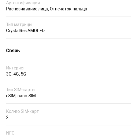
Аутентификация
Распознавание лица, Отпечаток пальца
Тип матрицы
CrystalRes AMOLED
Связь
Интернет
3G, 4G, 5G
Тип SIM-карты
eSIM, nano-SIM
Кол-во SIM-карт
2
NFC