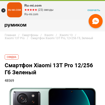
Ru-mi.com
скачать
☆☆☆☆☆
★★★★★
(23) звезды
Ru-mi.com
Главная
Смартфоны
Xiaomi
Xiaomi 13
Xiaomi 13T Pro
Смартфон Xiaomi 13T Pro, 12+256 Гб, Зеленый
СКИДКА
Смартфон Xiaomi 13T Pro 12/256
Гб Зеленый
48569