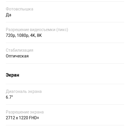
Фотовспышка
Да
Разрешение видеосъемки (пикс)
720p, 1080p, 4K, 8K
Стабилизация
Оптическая
Экран
Диагональ экрана
6.7"
Разрешение экрана
2712 x 1220 FHD+