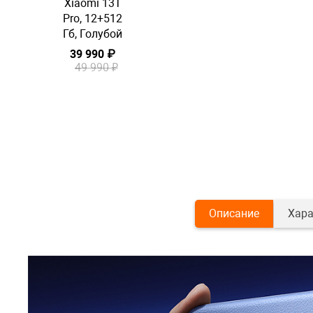
Xiaomi 13T
Pro, 12+512
Гб, Голубой
39 990 ₽
49 990 ₽
Описание
Хара