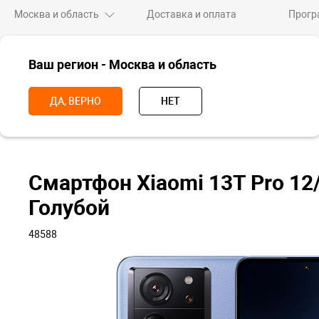
Москва и область
Доставка и оплата
Прогр
ВСЕ ТОВАРЫ
Ваш регион - Москва и область
НОВИНКИ
СКИДКИ
ПРЕМИУМ
XIAOMI
AP
ДА, ВЕРНО
НЕТ
Главная
Смартфоны
Xiaomi
Xiaomi 13
Xiaomi 13T Pro
Смартфон Xiaomi 13T Pro 12
Голубой
48588