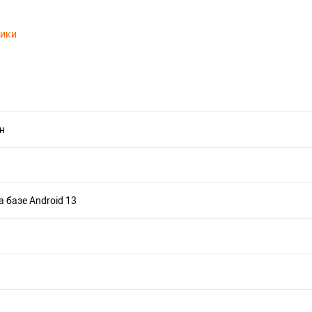
тики
н
а базе Android 13