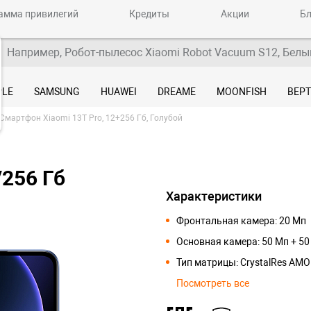
амма привилегий
Кредиты
Акции
Бл
Например, Робот-пылесос Xiaomi Robot Vacuum S12, Белы
PLE
SAMSUNG
HUAWEI
DREAME
MOONFISH
ВЕР
Смартфон Xiaomi 13T Pro, 12+256 Гб, Голубой
/256 Гб
Характеристики
Фронтальная камера: 20 Мп
Основная камера: 50 Мп + 50
Тип матрицы: CrystalRes AM
Посмотреть все