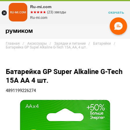
Ru-mi.com
скачать
☆☆☆☆☆
★★★★★
(23) звезды
Ru-mi.com
Главная
Аксессуары
Зарядки и питание
Батарейки
Батарейка GP Super Alkaline G-Tech 15А, АА, 4 шт.
Батарейка GP Super Alkaline G-Tech
15А АА 4 шт.
4891199226274