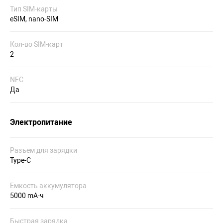
Тип SIM-карты
eSIM, nano-SIM
Кол-во SIM-карт
2
NFC
Да
Электропитание
Разъем для зарядки
Type-C
Емкость аккумулятора
5000 mA-ч
Быстрая зарядка