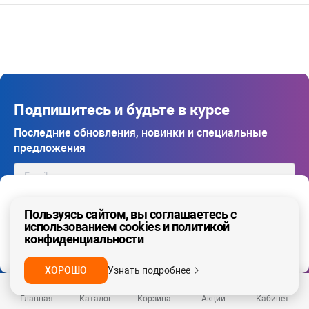
Подпишитесь и будьте в курсе
Последние обновления, новинки и специальные
предложения
Ваш регион - Москва и область
ПОДПИСАТЬСЯ
Пользуясь сайтом, вы соглашаетесь с
использованием cookies и политикой
конфиденциальности
Я даю
согласие на обработку моих персональных
ДА, ВЕРНО
НЕТ
данных
в соответствии с условиями
политики
конфиденциальности
, а также с
условиями оферты
ХОРОШО
Узнать подробнее
Главная
Каталог
Корзина
Акции
Кабинет