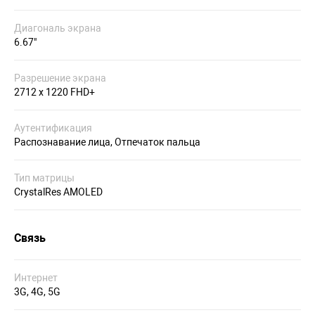
Диагональ экрана
6.67"
Разрешение экрана
2712 x 1220 FHD+
Аутентификация
Распознавание лица, Отпечаток пальца
Тип матрицы
CrystalRes AMOLED
Связь
Интернет
3G, 4G, 5G