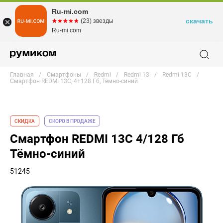
Ru-mi.com
скачать
☆☆☆☆☆
★★★★★
(23) звезды
Ru-mi.com
Главная
Смартфоны
Redmi
Redmi 13
Redmi 13C
Смартфон REDMI 13C, 4+128 Гб, Тёмно-синий
СКИДКА
СКОРО В ПРОДАЖЕ
Смартфон REDMI 13C 4/128 Гб
Тёмно-синий
51245