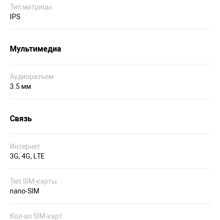
Тип матрицы
IPS
Мультимедиа
Аудиоразъем
3.5 мм
Связь
Интернет
3G, 4G, LTE
Тип SIM-карты
nano-SIM
Кол-во SIM-карт