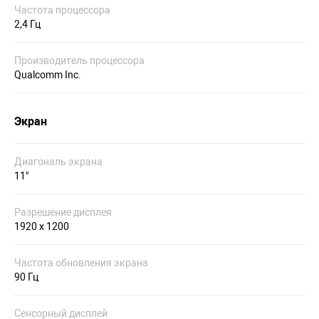
Частота процессора
2,4 Гц
Производитель процессора
Qualcomm Inc.
Экран
Диагональ экрана
11"
Разрешение дисплея
1920 x 1200
Частота обновления экрана
90 Гц
Сенсорный дисплей