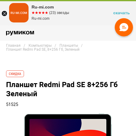
Ru-mi.com
скачать
☆☆☆☆☆
★★★★★
(23) звезды
Ru-mi.com
Главная
Компьютеры
Планшеты
Планшет Redmi Pad SE, 8+256 Гб, Зеленый
СКИДКА
Планшет Redmi Pad SE 8+256 Гб
Зеленый
51525