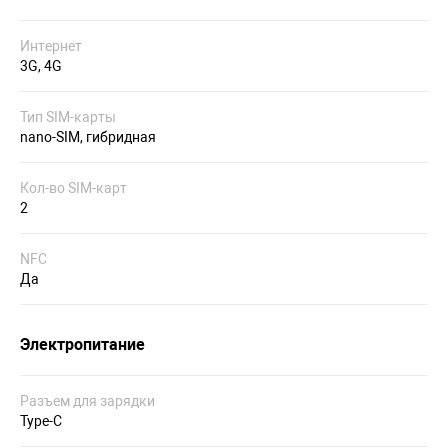
Интернет
3G, 4G
Тип SIM-карты
nano-SIM, гибридная
Кол-во SIM-карт
2
NFC
Да
Электропитание
Разъем для зарядки
Type-C