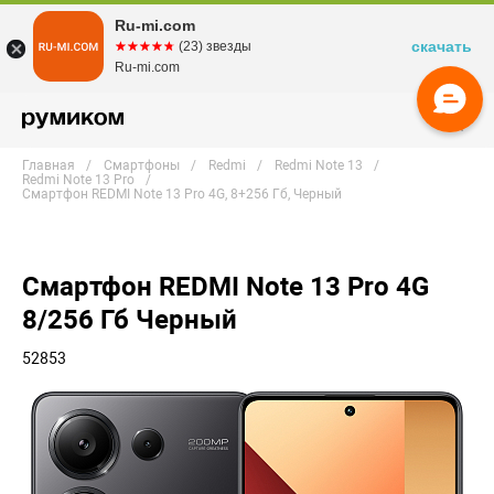
Ru-mi.com
скачать
☆☆☆☆☆
★★★★★
(23) звезды
Ru-mi.com
Главная
Смартфоны
Redmi
Redmi Note 13
Redmi Note 13 Pro
Смартфон REDMI Note 13 Pro 4G, 8+256 Гб, Черный
Смартфон REDMI Note 13 Pro 4G
8/256 Гб Черный
52853