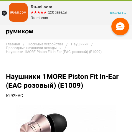
Ru-mi.com
скачать
☆☆☆☆☆
★★★★★
(23) звезды
Ru-mi.com
Главная
Носимые устройства
Наушники
Проводные наушники вкладыши
Наушники 1MORE Piston Fit In-Ear (EAC, розовый) (E1009)
Наушники 1MORE Piston Fit In-Ear
(EAC розовый) (E1009)
5292EAC