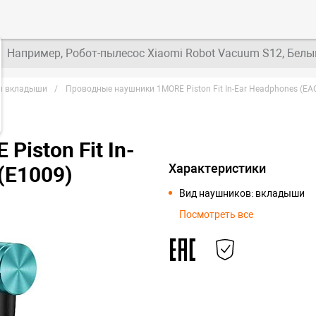
Например, Робот-пылесос Xiaomi Robot Vacuum S12, Белы
и вкладыши
Проводные наушники 1MORE Piston Fit In-Ear Headphones (EAC
iston Fit In-
Характеристики
(E1009)
Вид наушников: вкладыши
Посмотреть все