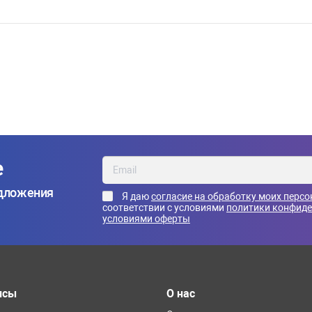
е
едложения
Я даю
согласие на обработку моих перс
соответствии с условиями
политики конфид
условиями оферты
исы
О нас