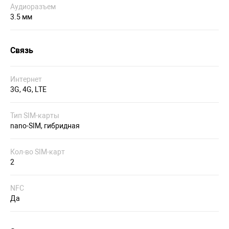
Аудиоразъем
3.5 мм
Связь
Интернет
3G, 4G, LTE
Тип SIM-карты
nano-SIM, гибридная
Кол-во SIM-карт
2
NFC
Да