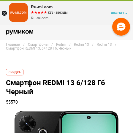
Ru-mi.com
скачать
☆☆☆☆☆
★★★★★
(23) звезды
Ru-mi.com
Главная
Смартфоны
Redmi
Redmi 13
Redmi 13
Смартфон REDMI 13, 6+128 Гб, Черный
СКИДКА
Смартфон REDMI 13 6/128 Гб
Черный
55570