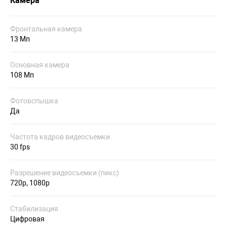
Камера
Фронтальная камера
13 Мп
Основная камера
108 Мп
Фотовспышка
Да
Частота кадров видеосъемки
30 fps
Разрешение видеосъемки (пикс)
720p, 1080p
Стабилизация
Цифровая