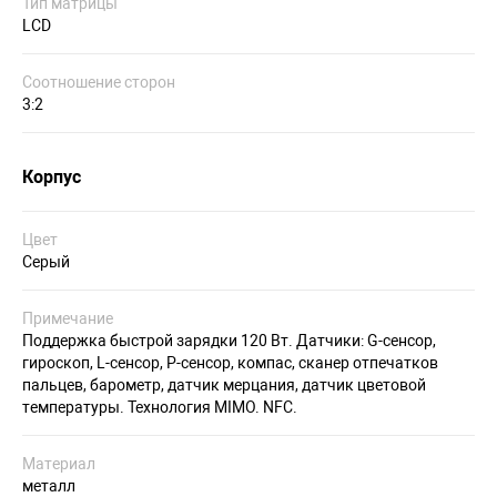
Тип матрицы
LCD
Соотношение сторон
3:2
Корпус
Цвет
Серый
Примечание
Поддержка быстрой зарядки 120 Вт. Датчики: G-сенсор,
гироскоп, L-сенсор, P-сенсор, компас, сканер отпечатков
пальцев, барометр, датчик мерцания, датчик цветовой
температуры. Технология MIMO. NFC.
Материал
металл