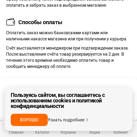
оплатить и забрать заказ в выбранном магазине.
Способы оплаты
Оплатить заказ можно банковскими картами или
наличными накассе магазина или при получении у курьера.
Cчёт выставляется менеджером при подтверждении заказа.
После выставления счёта товар резервируется на 2 дня. В
течение этого времени необходимо оплатить товар и
сообщить менеджеру об оплате.
Оплата по счету для юрлиц
Ваш регион - Москва и область
Если вас интересуют закупки для нужд компании, мы можем
Пользуясь сайтом, вы соглашаетесь с
использованием cookies и политикой
предложить вам оплату по счету для юридических лиц.
конфиденциальности
ДА, ВЕРНО
НЕТ
Счёт выставляется менеджером при подтверждении заказа.
После выставления счета товар резервируется на 3 дня. В
ХОРОШО
Узнать подробнее
течение этого времени необходимо оплатить товар и
сообщить менеджеру об оплате.
Главная
Каталог
Корзина
Акции
Кабинет