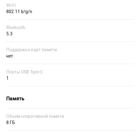
Wi-Fi
802.11 b/g/n
Bluetooth
5.3
Поддержка карт памяти
нет
Порты USB Type-C
1
Память
Объем оперативной памяти
8 ГБ