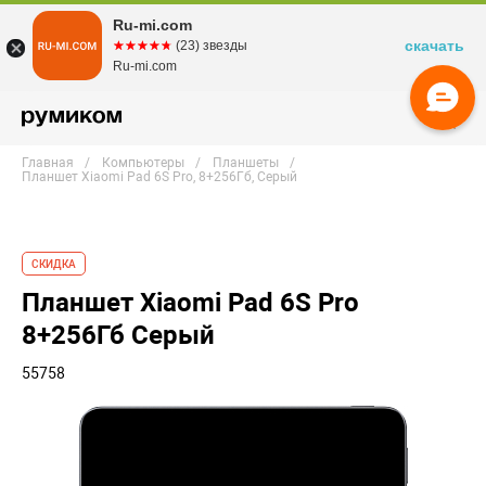
Ru-mi.com
скачать
☆☆☆☆☆
★★★★★
(23) звезды
Ru-mi.com
Главная
Компьютеры
Планшеты
Планшет Xiaomi Pad 6S Pro, 8+256Гб, Серый
СКИДКА
Планшет Xiaomi Pad 6S Pro
8+256Гб Серый
55758