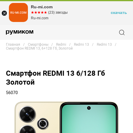
Ru-mi.com
скачать
☆☆☆☆☆
★★★★★
(23) звезды
Ru-mi.com
Главная
Смартфоны
Redmi
Redmi 13
Redmi 13
Смартфон REDMI 13, 6+128 Гб, Золотой
Смартфон REDMI 13 6/128 Гб
Золотой
56070