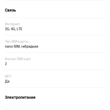
Связь
Интернет
3G, 4G, LTE
Тип SIM-карты
nano-SIM, гибридная
Кол-во SIM-карт
2
NFC
Да
Электропитание