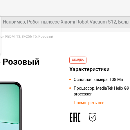
Например, Робот-пылесос Xiaomi Robot Vacuum S12, Белы
н REDMI 13, 8+256 Гб, Розовый
б Розовый
СКИДКА
Характеристики
Основная камера: 108 Мп
Процессор: MediaTek Helio G91
processor
Посмотреть все