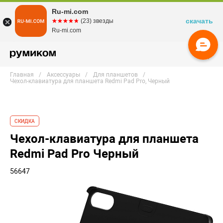
Ru-mi.com
скачать
☆☆☆☆☆
★★★★★
(23) звезды
Ru-mi.com
Главная
Аксессуары
Для планшетов
Чехол-клавиатура для планшета Redmi Pad Pro, Черный
СКИДКА
Чехол-клавиатура для планшета
Redmi Pad Pro Черный
56647