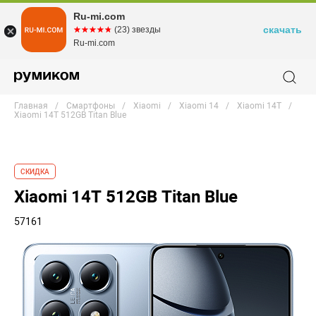
Ru-mi.com
скачать
☆☆☆☆☆
★★★★★
(23) звезды
Ru-mi.com
Главная
Смартфоны
Xiaomi
Xiaomi 14
Xiaomi 14T
Xiaomi 14T 512GB Titan Blue
СКИДКА
Xiaomi 14T 512GB Titan Blue
57161