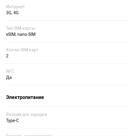
Интернет
3G, 4G
Тип SIM-карты
eSIM, nano-SIM
Кол-во SIM-карт
2
NFC
Да
Электропитание
Разъем для зарядки
Type-C