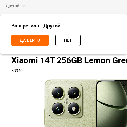
Другой
ВСЕ ТОВАРЫ
Ваш регион - Другой
Главная
Смартфоны
Xiaomi
Xiaomi 14
Xiaomi 14T
Xia
ДА, ВЕРНО
НЕТ
Xiaomi 14T 256GB Lemon Gre
58940