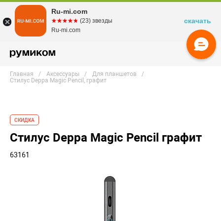
Ru-mi.com
скачать
☆☆☆☆☆
★★★★★
(23) звезды
Ru-mi.com
Главная
Аксессуары
Для планшетов
Стилус Deppa Magic Pencil, графит
СКИДКА
Стилус Deppa Magic Pencil графит
63161