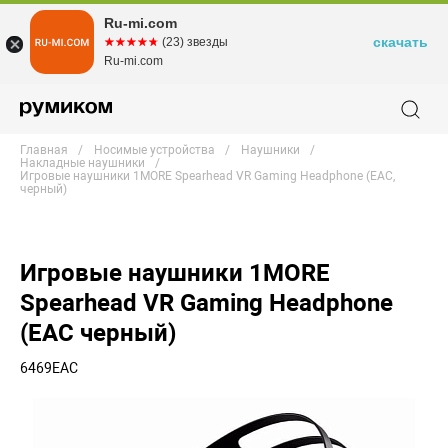
Ru-mi.com
скачать
☆☆☆☆☆
★★★★★
(23) звезды
Ru-mi.com
Главная
Носимые устройства
Наушники
Накладные наушники
Игровые наушники 1MORE Spearhead VR Gaming Headphone (EAC,
черный)
Игровые наушники 1MORE
Spearhead VR Gaming Headphone
(EAC черный)
6469EAC