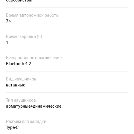
Время автономной работы
7 ч
Время зарядки (ч)
1
Беспроводное подключение
Bluetooth 4.2
Вид наушников
вставные
Тип наушников
арматурные+динамические
Разъем для зарядки
Type-C