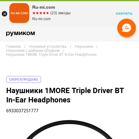
Ru-mi.com
скачать
☆☆☆☆☆
★★★★★
(23) звезды
Ru-mi.com
Главная
Носимые устройства
Наушники
Наушники с шейным ободком
Наушники 1MORE Triple Driver BT In-Ear Headphones
СКОРО В ПРОДАЖЕ
Наушники 1MORE Triple Driver BT
In-Ear Headphones
6933037251777