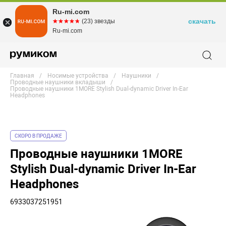
Ru-mi.com
скачать
☆☆☆☆☆
★★★★★
(23) звезды
Ru-mi.com
Главная
Носимые устройства
Наушники
Проводные наушники вкладыши
Проводные наушники 1MORE Stylish Dual-dynamic Driver In-Ear
Headphones
СКОРО В ПРОДАЖЕ
Проводные наушники 1MORE
Stylish Dual-dynamic Driver In-Ear
Headphones
6933037251951