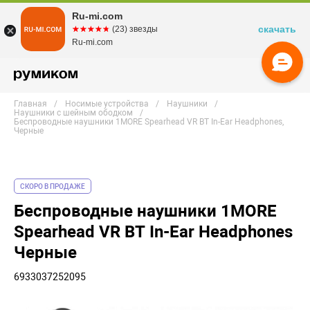
Ru-mi.com
скачать
☆☆☆☆☆
★★★★★
(23) звезды
Ru-mi.com
Главная
Носимые устройства
Наушники
Наушники с шейным ободком
Беспроводные наушники 1MORE Spearhead VR BT In-Ear Headphones,
Черные
СКОРО В ПРОДАЖЕ
Беспроводные наушники 1MORE
Spearhead VR BT In-Ear Headphones
Черные
6933037252095