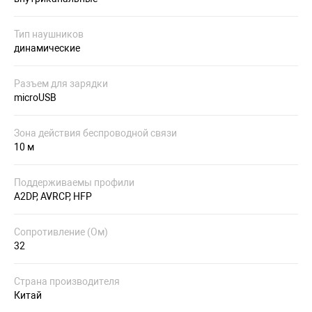
Тип наушников
динамические
Разъем для зарядки
microUSB
Зона действия беспроводной связи
10 м
Поддерживаемы профили
A2DP, AVRCP, HFP
Сопротивление (Ом)
32
Страна производителя
Китай