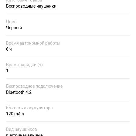
Беспроводные наушники
Цвет
Чёрный
Время автономной работы
6 ч
Время зарядки (ч)
1
Беспроводное подключение
Bluetooth 4.2
Емкость аккумулятора
120 mA-ч
Вид наушников
внутриканальные