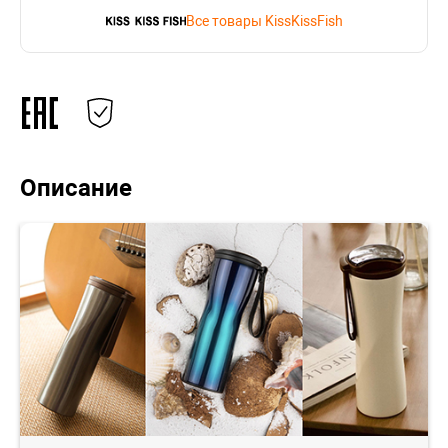
Все товары KissKissFish
Описание