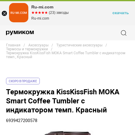
Ru-mi.com
скачать
☆☆☆☆☆
★★★★★
(23) звезды
Ru-mi.com
Главная
Аксессуары
Туристические аксессуары
Термосы и термокружки
Термокружка KissKissFish MOKA Smart Coffee Tumbler с индикатором
темп., Красный
СКОРО В ПРОДАЖЕ
Термокружка KissKissFish MOKA
Smart Coffee Tumbler с
индикатором темп. Красный
6939427200578