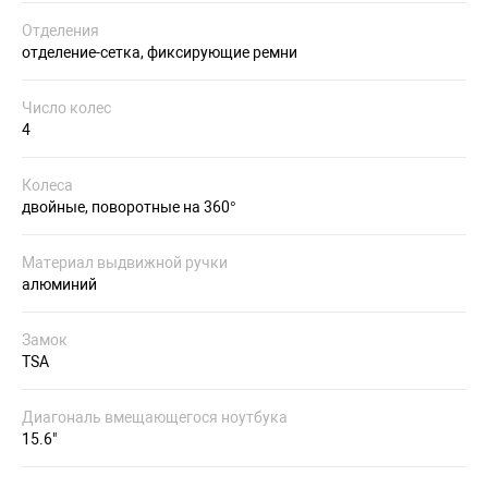
Отделения
отделение-сетка, фиксирующие ремни
Число колес
4
Колеса
двойные, поворотные на 360°
Материал выдвижной ручки
алюминий
Замок
TSA
Диагональ вмещающегося ноутбука
15.6"