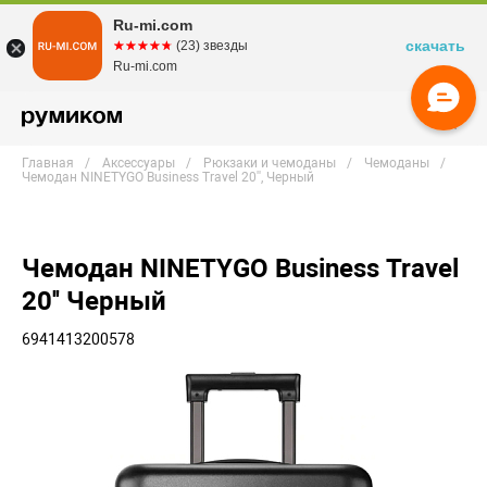
Ru-mi.com
скачать
☆☆☆☆☆
★★★★★
(23) звезды
Ru-mi.com
Главная
Аксессуары
Рюкзаки и чемоданы
Чемоданы
Чемодан NINETYGO Business Travel 20'', Черный
Чемодан NINETYGO Business Travel
20'' Черный
6941413200578