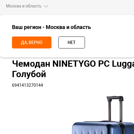
Москва и область
ВСЕ ТОВАРЫ
Ваш регион - Москва и область
Главная
Аксессуары
Рюкзаки и чемоданы
Чемоданы
Чемо
ДА, ВЕРНО
НЕТ
Чемодан NINETYGO PC Luggag
Голубой
6941413270144