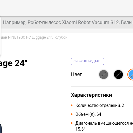
Например, Робот-пылесос Xiaomi Robot Vacuum S12, Белы
дан NINETYGO PC Luggage 24'', Голубой
e 24''
СКОРО В ПРОДАЖЕ
Цвет
Характеристики
Количество отделений: 2
Объем (л): 64
Диагональ вмещающегося но
15.6"