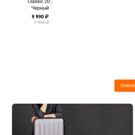
Classic 20",
Черный
9 990 ₽
7 990 ₽
Описа