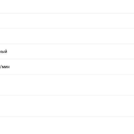
ный
п/мин